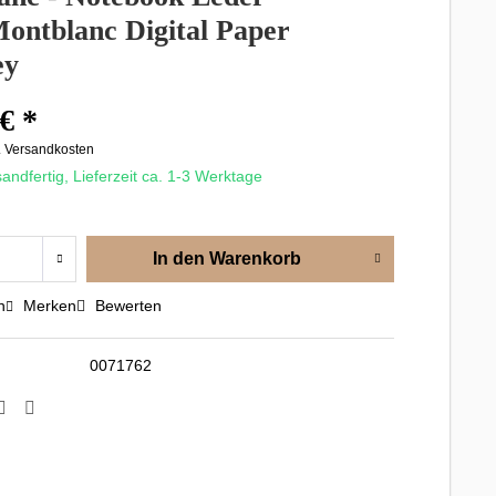
Montblanc Digital Paper
ey
€ *
. Versandkosten
andfertig, Lieferzeit ca. 1-3 Werktage
In den
Warenkorb
n
Merken
Bewerten
0071762