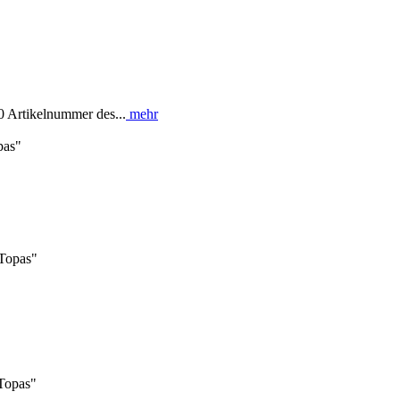
0 Artikelnummer des...
mehr
pas"
 Topas"
Topas"