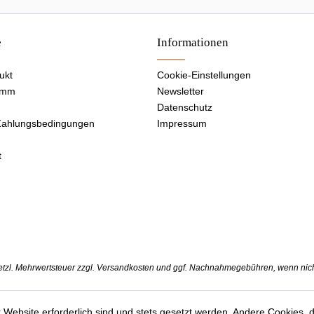
e
Informationen
ukt
Cookie-Einstellungen
amm
Newsletter
Datenschutz
Zahlungsbedingungen
Impressum
t
setzl. Mehrwertsteuer zzgl.
Versandkosten
und ggf. Nachnahmegebühren, wenn nich
 Website erforderlich sind und stets gesetzt werden. Andere Cookies, 