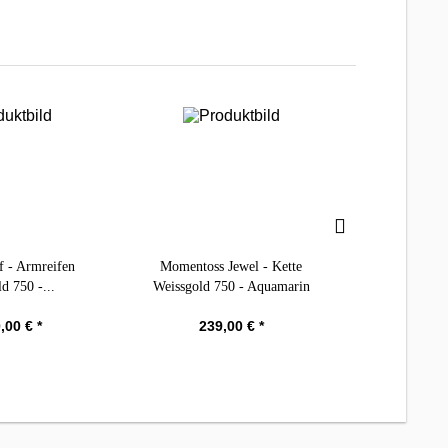
f - Armreifen
Momentoss Jewel - Kette
DoDo - Armb
d 750 -...
Weissgold 750 - Aquamarin
Kuge
,00 € *
239,00 € *
140