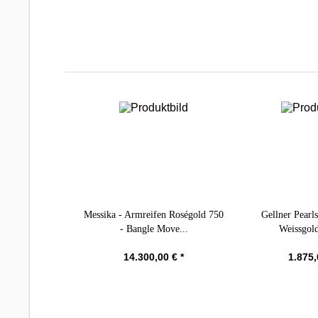
Messika - Armreifen Roségold 750
Gellner Pearl
- Bangle Move...
Weissgold
14.300,00 € *
1.875,