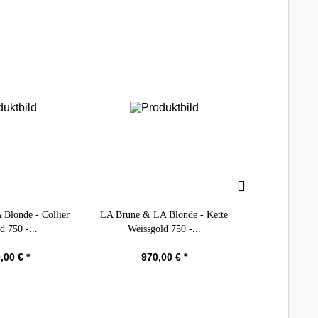
Blonde - Collier
LA Brune & LA Blonde - Kette
LA Brune & LA
d 750 -...
Weissgold 750 -...
Rotgol
,00 € *
970,00 € *
860