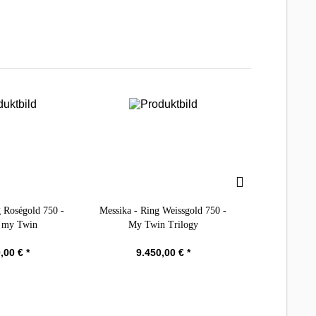
g Roségold 750 -
Messika - Ring Weissgold 750 -
Meister - Ri
a my Twin
My Twin Trilogy
Memo
,00 € *
9.450,00 € *
2.28