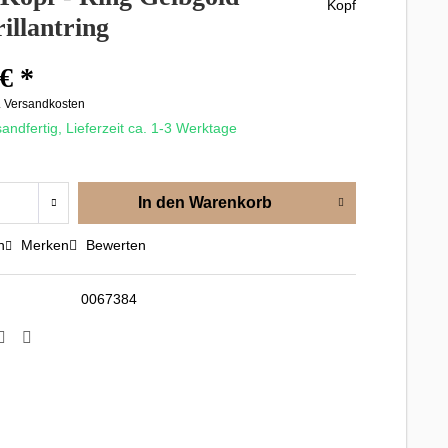
rillantring
€ *
. Versandkosten
andfertig, Lieferzeit ca. 1-3 Werktage
In den
Warenkorb
n
Merken
Bewerten
0067384