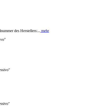
nummer des Herstellers:...
mehr
ivo"
essivo"
essivo"